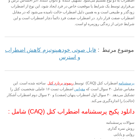
اضطراب به دو نوع تقسیم می‌شود: تسهیل کننده و ناتوان کننده. اگر احساس ترس و
بی‌قراری توسط یک شرایط یا موقعیت خاص در فرد ایجاد شود، این نوع از اضطراب
زودگذر و طبیعی است و به همین دلیل اضطراب حالت نامیده می‌شود که در مقابل
اضطراب صفت قرار دارد. در اضطراب صفت فرد دائماً دچار اضطراب است و این
شرایط جزئی از زندگی روزمره او است.
موضوع مرتبط :
فایل صوتی خودهیپنوتیزم کاهش اضطراب
و استرس
پرسشنامه
اضطراب کتل (CAQ) توسط
ریموند برنارد کتل
ساخته شده است. این
مقیاس شامل ۴۰ سوال است که
مقیاس
اضطراب تست ۱۶ عاملی شخصیت کتل را
تشکیل می‌دهد. ۲۰ سوال اول اضطراب پنهان (صفت) و ۲۰ سوال دوم اضطراب آشکار
(حالت) را اندازه‌گیری می‌کند.
دانلود پکیج پرسشنامه اضطراب کتل (CAQ) شامل :
سوالات پرسشنامه
روش نمره گذاری
روایی و پایایی