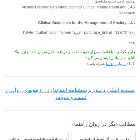
توضیح کامل خرده مقیاسها
کتاب Anxiety Disorders An Introduction to Clinical Management and
Research
کتاب
Anxiety
Clinical Guidelines for the Management of
[purchase_link id=”11973″ text=”خرید” style=”button” color=”green”]
توجه
:
کاربر گرامی ، بلافاصله پس از خرید ، دکمه ی دریافت فایل نمایان شده و نیز لینک
دانلود به ایمیلتان ارسال می گردد.
با ما در
روان راهنما
همراه باشید
صفحه اصلی دانلود پرسشنامه استاندارد ، آزمونهای روانی ،
تست و مقیاس
مطالب دیگر در روان راهنما :
مقیاس افسردگی اضطراب استرس
تست نئو یا پرسشنامه شخصیتی پنج عاملی