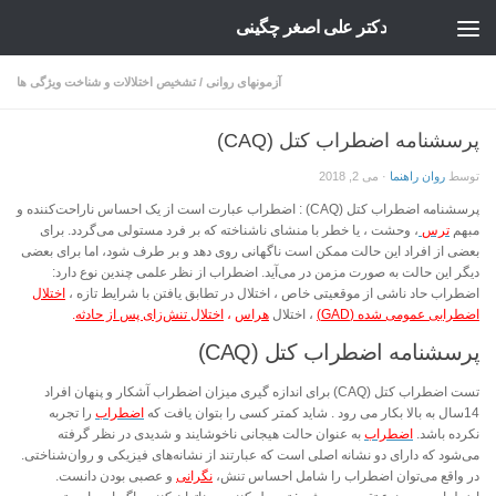
دکتر علی اصغر چگینی
Skip to content
آزمونهای روانی
/
تشخیص اختلالات و شناخت ویژگی ها
پرسشنامه اضطراب کتل (CAQ)
توسط
روان راهنما
·
می 2, 2018
پرسشنامه اضطراب کتل (CAQ) : اضطراب‌ عبارت‌ است‌ از یک‌ احساس‌ ناراحت‌کننده‌ و
مبهم‌
ترس‌
، وحشت ‌، یا خطر با منشای‌ ناشناخته‌ که‌ بر فرد مستولی‌ می‌گردد. برای‌
بعضی‌ از افراد این‌ حالت‌ ممکن‌ است‌ ناگهانی‌ روی‌ دهد و بر طرف‌ شود، اما برای‌ بعضی‌
دیگر این‌ حالت‌ به‌ صورت‌ مزمن‌ در می‌آید. اضطراب‌ از نظر علمی‌ چندین‌ نوع‌ دارد:
اضطراب‌ حاد ناشی‌ از موقعیتی‌ خاص ‌، اختلال‌ در تطابق‌ یافتن‌ با شرایط‌ تازه ‌،
اختلال‌
اضطرابی‌ عمومی‌ شده (GAD)
‌، اختلال‌
هراس
‌،
اختلال‌ تنش‌زای‌ پس‌ از حادثه
.
پرسشنامه اضطراب کتل (CAQ)
تست اضطراب کتل (CAQ) برای اندازه گیری میزان اضطراب آشکار و پنهان افراد
14سال به بالا بکار می رود . شاید کمتر کسی را بتوان یافت که
اضطراب
را تجربه
نکرده باشد.
اضطراب
به عنوان حالت هیجانی ناخوشایند و شدیدی در نظر گرفته
می‌شود که دارای دو نشانه اصلی است که عبارتند از نشانه‌های فیزیکی و روان‌شناختی.
در واقع می‌توان اضطراب را شامل احساس تنش،
نگرانی
و عصبی بودن دانست.