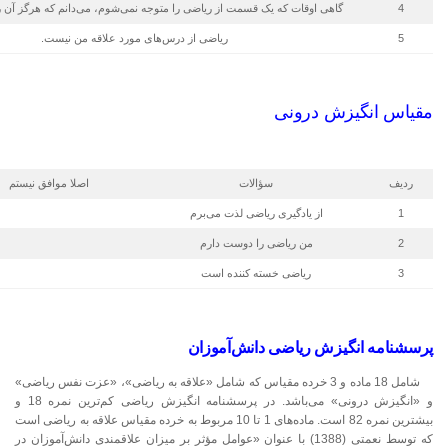
4
گاهی اوقات که یک قسمت از ریاضی را متوجه نمی‌شوم، می‌دانم که هرگز آن را
5
ریاضی از درس‌های مورد علاقه من نیست.
مقیاس انگیزش درونی
ردیف
سؤالات
اصلا موافق نیستم
1
از یادگیری ریاضی لذت می‌برم
2
من ریاضی را دوست دارم
3
ریاضی خسته‌ کننده است
پرسشنامه انگیزش ریاضی دانش‌آموزان
شامل 18 ماده و 3 خرده مقیاس که شامل «علاقه به ریاضی»، «عزت نفس ریاضی»
و «انگیزش درونی» می‌باشد. در پرسشنامه انگیزش ریاضی کم‌ترین نمره 18 و
بیشترین نمره 82 است. ماده‌های 1 تا 10 مربوط به خرده ‌مقیاس علاقه به ریاضی است
که توسط نعمتی (1388) با عنوان «عوامل مؤثر بر میزان علاقمندی دانش‌آموزان در