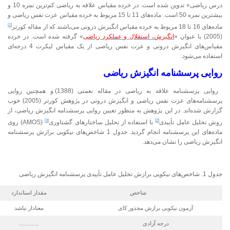
درس ریاضی» تدوین شده است. در خرده مقیاس علاقه به ریاضی کم‌ترین نمره 10 و
بیشترین نمره 50 است. ماده‌های 11 تا 15 مربوط به خرده‌ مقیاس عزت‌ نفس ریاضی و
[1]
ماده‌های 16 تا 18 مربوط به خرده‌ مقیاس انگیزش درونی می‌باشند که از مقاله کورتر
(2005) با عنوان «
انگیزش، استقلال و عملکرد ریاضی
» گرفته شده است. در خرده
مقیاس‌های انگیزش درونی و عزت نفس ریاضی از یک مقیاس لیکرت 4 درجه‌ای
استفاده می‌شود.
روایی پرسشنامه انگیزش ریاضی
روایی پرسشنامه علاقه به ریاضی در مقاله نعمتی (1388) و همچنین روایی
پرسشنامه‌های عزت نفس ریاضی و انگیزش درونی در پژوهش کورتر (2005) خوب
گزارش شده‌اند. در این پژوهش به منظور تعیین روایی پرسشنامه انگیزش ریاضی، از
[3]
[2]
روش تحلیل عامل تأییدی
با استفاده از تحلیل ساختارهای گشتاوری
(AMOS) روی
ماده‌های این پرسشنامه انجام گردید. جدول 1 شاخص‌های نیکویی برازش پرسشنامه
انگیزش ریاضی را نشان می‌دهد.
جدول 1. شاخص‌های نیکویی برازش تحلیل عامل تأییدی پرسشنامه انگیزش ریاضی
شاخص
مقدار استاندارد
آزمون نیکویی برازش مجذور کای
معنادار نباشد
درجه آزادی
………..