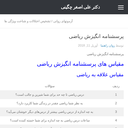
دکتر علی اصغر چگینی
Skip to content
آزمونهای روانی
/
تشخیص اختلالات و شناخت ویژگی ها
پرسشنامه انگیزش ریاضی
توسط
روان راهنما
·
آوریل 11, 2018
پرسشنامه انگیزش ریاضی
مقیاس های پرسشنامه انگیزش ریاضی
مقیاس علاقه به ریاضی
ردیف
سؤالات
1
درس ریاضی تا چه حد برای شما شیرین و جالب است؟
2
به نظر شما ریاضی چقدر در زندگی شما کاربرد دارد؟
3
به چه اندازه از درس ریاضی بیشتر از درس‌های دیگر خوشتان می‌آید؟
4
ساعات درس ریاضی به چه اندازه برای شما خسته کننده است؟