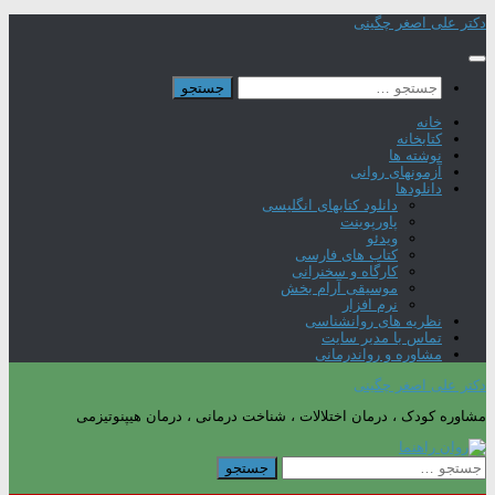
Skip
دکتر علی اصغر چگینی
to
content
جستجو
برای:
خانه
کتابخانه
نوشته ها
آزمونهای روانی
دانلودها
دانلود کتابهای انگلیسی
پاورپوینت
ویدئو
کتاب های فارسی
کارگاه و سخنرانی
موسیقی آرام بخش
نرم افزار
نظریه های روانشناسی
تماس با مدیر سایت
مشاوره و رواندرمانی
دکتر علی اصغر چگینی
مشاوره کودک ، درمان اختلالات ، شناخت درمانی ، درمان هیپنوتیزمی
جستجو
برای: