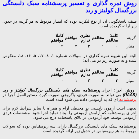
روش نمره گذاری و تفسیر پرسشنامه سبک دلبستگی
بزرگسال کولینز و رید
طیف پاسخگویی آن از نوع لیکرت بوده که امتیاز مربوط به هر گزینه در جدول
زیر ارائه گردیده است:
کاملا
نظری
کاملا
گزینه
مخالفم
موافقم
مخالفم
ندارم
موافقم
امتیاز
۰
۱
۲
۳
۴
البته این شیوه نمره گذاری در سوالات شماره ۱، ۸، ۱۷، ۵، ۱۶، ۱۸، معکوس
شده و به صورت زیر در می آید:
کاملا
نظری
کاملا
گزینه
مخالفم
موافقم
مخالفم
ندارم
موافقم
امتیاز
۴
۳
۲
۱
۰
روش
اجرا
: اجرای
پرسشنامه سبک های دلبستگی بزرگسال کولینز و رید
(RAAS)
می تواند به صورت فردی، یاگروهی صورت گیرد، دستورالعمل اجرا در
پرسشنامه
ای که به آزمودنی داده می شود آمده است.
بدیهی است آزمون بایستی در محیطی آرام و همراه با سایر شرایط لازم برای
اجرای پرسشنامه که آرامش آزمودنی را ایجاد نماید اجرا شود. مشخصات فردی
آزمودنی توسط خود آزمودنی در بالای پاسخنامه درج می شود.
پرسشنامه سبک های دلبستگی بزرگسال دارای سه زیرمقیاس بوده که سوالات
مربوط به هر زیرمقیاس در جدول زیر ارائه گردیده است: