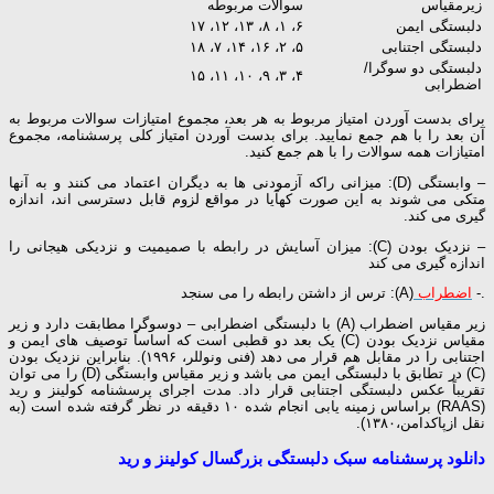
زیرمقیاس
سوالات مربوطه
دلبستگی ایمن
۶، ۱، ۸، ۱۳، ۱۲، ۱۷
دلبستگی اجتنابی
۵، ۲، ۱۶، ۱۴، ۷، ۱۸
دلبستگی دو سوگرا/
۴، ۳، ۹، ۱۰، ۱۱، ۱۵
اضطرابی
برای بدست آوردن امتیاز مربوط به هر بعد، مجموع امتیازات سوالات مربوط به
آن بعد را با هم جمع نمایید. برای بدست آوردن امتیاز کلی پرسشنامه، مجموع
امتیازات همه سوالات را با هم جمع کنید.
– وابستگی (D): میزانی راکه آزمودنی ها به دیگران اعتماد می کنند و به آنها
متکی می شوند به این صورت کهآیا در مواقع لزوم قابل دسترسی اند، اندازه
گیری می کند.
– نزدیک بودن (C): میزان آسایش در رابطه با صمیمیت و نزدیکی هیجانی را
اندازه گیری می کند
.-
اضطراب
(A): ترس از داشتن رابطه را می سنجد
زیر مقیاس اضطراب (A) با دلبستگی اضطرابی – دوسوگرا مطابقت دارد و زیر
مقیاس نزدیک بودن (C) یک بعد دو قطبی است که اساسا‌ً توصیف های ایمن و
اجتنابی را در مقابل هم قرار می دهد (فنی ونوللر، ۱۹۹۶). بنابراین نزدیک بودن
(C) در تطابق با دلبستگی ایمن می باشد و زیر مقیاس وابستگی (D) را می توان
تقریباً عکس دلبستگی اجتنابی قرار داد. مدت اجرای پرسشنامه کولینز و رید
(RAAS) براساس زمینه یابی انجام شده ۱۰ دقیقه در نظر گرفته شده است (به
نقل ازپاکدامن،۱۳۸۰).
دانلود پرسشنامه سبک دلبستگی بزرگسال کولینز و رید