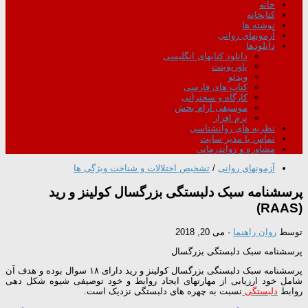
خانه
کتابخانه
نوشته ها
آزمونهای روانی
دانلودها
دانلود کتابهای انگلیسی
پاورپوینت
ویدئو
کتاب های فارسی
کارگاه و سخنرانی
موسیقی آرام بخش
نرم افزار
نظریه های روانشناسی
تماس با مدیر سایت
مشاوره و رواندرمانی
آزمونهای روانی
/
تشخیص اختلالات و شناخت ویژگی ها
پرسشنامه سبک دلبستگی بزرگسال کولینز و رید
(RAAS)
توسط
روان راهنما
·
می 20, 2018
پرسشنامه سبک دلبستگی بزرگسال
پرسشنامه سبک دلبستگی بزرگسال کولینز و رید دارای ۱۸ سوال بوده و هدف آن
شامل خود ارزیابی از مهارتهای ایجاد روابط و خود توصیفی شیوه شکل دهی
روابط
دلبستگی
نسبت به چهره های دلبستگی نزدیک است.