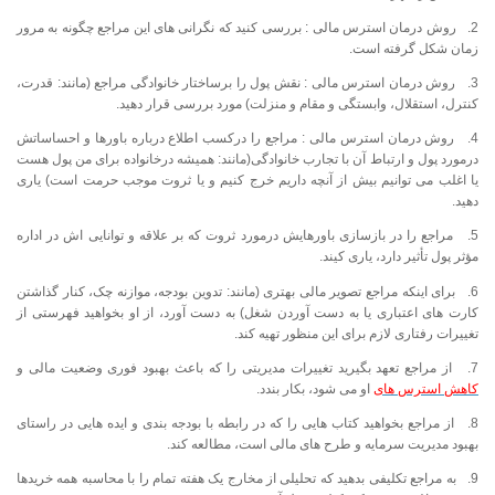
2. روش درمان استرس مالی : بررسی کنید که نگرانی های این مراجع چگونه به مرور
زمان شکل گرفته است.
3. روش درمان استرس مالی : نقش پول را برساختار خانوادگی مراجع (مانند: قدرت،
کنترل، استقلال، وابستگی و مقام و منزلت) مورد بررسی قرار دهید.
4. روش درمان استرس مالی : مراجع را درکسب اطلاع درباره باورها و احساساتش
درمورد پول و ارتباط آن با تجارب خانوادگی(مانند: همیشه درخانواده برای من پول هست
یا اغلب می توانیم بیش از آنچه داریم خرج کنیم و یا ثروت موجب حرمت است) یاری
دهید.
5. مراجع را در بازسازی باورهایش درمورد ثروت که بر علاقه و توانایی اش در اداره
مؤثر پول تأثیر دارد، یاری کیند.
6. برای اینکه مراجع تصویر مالی بهتری (مانند: تدوین بودجه، موازنه چک، کنار گذاشتن
کارت های اعتباری یا به دست آوردن شغل) به دست آورد، از او بخواهید فهرستی از
تغییرات رفتاری لازم برای این منظور تهیه کند.
7. از مراجع تعهد بگیرید تغییرات مدیریتی را که باعث بهبود فوری وضعیت مالی و
کاهش استرس های
او می شود، بکار بندد.
8. از مراجع بخواهید کتاب هایی را که در رابطه با بودجه بندی و ایده هایی در راستای
بهبود مدیریت سرمایه و طرح های مالی است، مطالعه کند.
9. به مراجع تکلیفی بدهید که تحلیلی از مخارج یک هفته تمام را با محاسبه همه خریدها