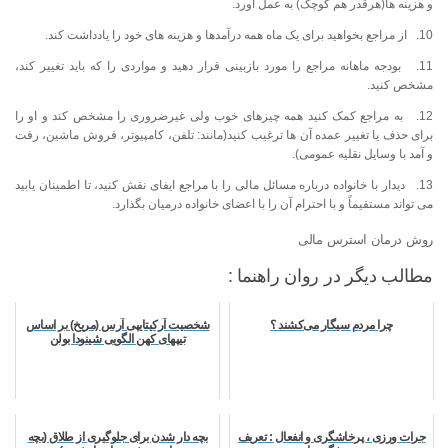
و هزینه ها(هرقدر هم کوچک) به عمل آورد.
10. از مراجع بخواهید برای یک ماه همه درآمدها و هزینه های خود را یادداشت کند.
11. بودجه ماهانه مراجع را مورد بازبینی قرار دهید و مواردی را که باید تغییر کند،
مشخص کنید.
12. به مراجع کمک کنید همه چیزهای خوب ولی غیرضروری را مشخص کند و او را
برای حذف یا تغییر عمده آن ها ترغیب کنید(مانند: تلفن، کامپیوتر، فروش ماشین، رفت
و آمد با وسایل نقلیه عمومی).
13. دیدار با خانواده درباره مسائل مالی را با مراجع ایفای نقش کنید، تا اطمینان یابید
می تواند مستقیماً و با احترام آن را با اعضای خانواده درمیان بگذارد.
روش درمان استرس مالی
مطالب دیگر در روان راهنما :
ﭼﺮا ﻣﺮدم ﺳﯿﮕﺎر ﻣﻰﮐﺸﻨﺪ ؟
شخصیت آرکیتایپی آرس (مریخ) بر اساس
تیپهای کهن الگویی شینودا بولن
جرات ورزی ، پرخاشگری و انفعال : تعریف
بچه دار شدن برای جلوگیری از طلاق (بچه