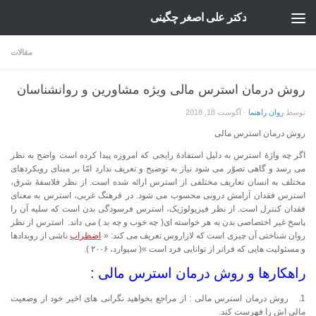
دکتر علی اصغر چگینی
Skip to content
مقالات
روش درمان استرس مالی ویژه مشاورین و روانشناسان
توسط
روان راهنما
·
آگوست 18, 2018
روش درمان استرس مالی
اگر چه واژۀ استرس به دلیل استفادۀ رایجی که امروزه پیدا کرده است واضح به نظر
می رسد و گاهی تصوّر می شود نیاز به توضیح و تعریف ندارد امّا بر مبنای رویکردهای
مختلف به انسان تعاریف مختلفی از استرس ارائه شده است. از نظر فلاسفۀ شرق،
استرس فقدان آرامش درونی محسوب می شود. در فرهنگ غربی، استرس به معنای
فقدان کنترل است. از نظر فیزیولوژیک، استرس فرسودگی بدن است که سلیه آن را
پاسخ غیر اختصاصی بدن به هر خواسته ای( چه خوب و چه بد ) می داند. استرس از نظر
روان شناختی آن چیزی است که لازاروس تعریف می کند: «
اضطراب
ناشی از رویدادها
و مسئولیت هایی که فراتر از توانایی فرد است »( سیوارد، ۲۰۰۶ ).
راهکارها و روش درمان استرس مالی :
1. روش درمان استرس مالی : از مراجع بخواهید نگرانی های اخیر خود از وضعیت
مالی اش را فهرست کند.