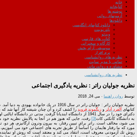
خانه
کتابخانه
نوشته ها
آزمونهای روانی
دانلودها
دانلود کتابهای انگلیسی
پاورپوینت
ویدئو
کتاب های فارسی
کارگاه و سخنرانی
موسیقی آرام بخش
نرم افزار
نظریه های روانشناسی
تماس با مدیر سایت
مشاوره و رواندرمانی
نظریه های روانشناسی
نظریه جولیان راتر : نظریه یادگیری اجتماعی
توسط
روان راهنما
·
می 24, 2018
كتابهای
آلفرد آدلر
و
زیگموند فروید
را كشف كرد و آن چنان شیفته كار آنها شد كه به تعبیر رؤ
به دانشگاه كانكتی كات
[3]
رفت، جایی كه هنوز هم در آنجا به پالایش نظریه خود مش
می شود، مخالف است. راتر برای تبیین رفتار، به بیرون ودرون ارگانیزم، هر دو، 
مورد كه ما رفتار هایمان را اساساً از طریق تجربه های اجتماعی خود می آموزیم، 
روش تك آزمودنی معروف است، انتقاد می كند و معتقد است كه روش او نماینده یا
معتقداست كه چنین پژوهشهایی تنها باید به عنوان نقطه آغازی برای درك رفتارهای 