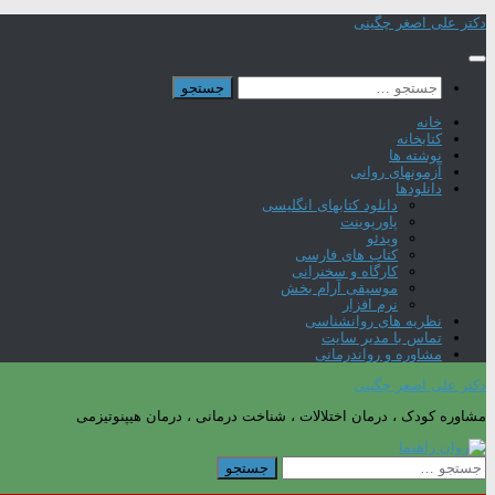
Skip
دکتر علی اصغر چگینی
to
content
جستجو
برای:
خانه
کتابخانه
نوشته ها
آزمونهای روانی
دانلودها
دانلود کتابهای انگلیسی
پاورپوینت
ویدئو
کتاب های فارسی
کارگاه و سخنرانی
موسیقی آرام بخش
نرم افزار
نظریه های روانشناسی
تماس با مدیر سایت
مشاوره و رواندرمانی
دکتر علی اصغر چگینی
مشاوره کودک ، درمان اختلالات ، شناخت درمانی ، درمان هیپنوتیزمی
جستجو
برای: