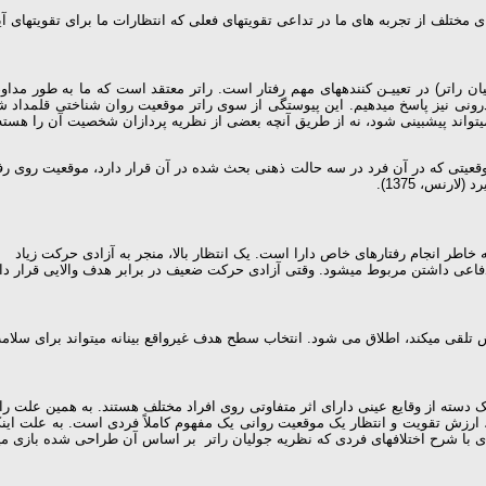
تلف از تجربه­ های ما در تداعی تقویت­های فعلی که انتظارات ما برای تقویت­های آینده
 راتر) در تعییـن کننده­های مهم ­رفتار است. راتر معتقد است که ما به طور مداو
های درونی نیز پاسخ می­دهیم. این پیوستگی از سوی راتر موقعیت روان شناختی قلمدا
، می­تواند پیش­بینی شود، نه از طریق آن­چه بعضی از نظریه پردازان شخصیت آن را ه
رنس، 1375).
اطر انجام رفتارهای خاص دارا است. یک انتظار بالا، منجر به آزادی حرکت زیاد
اعی داشتن مربوط می­شود. وقتی آزادی حرکت ضعیف در برابر هدف والایی قرار داشته
می­کند، اطلاق می شود. انتخاب سطح هدف غیرواقع بینانه می­تواند برای سلامت عاطف
 یک دسته از وقایع عینی دارای اثر متفاوتی روی افراد مختلف هستند. به همین علت ر
 ارزش تقویت و انتظار یک موقعیت روانی یک مفهوم کاملاً فردی است. به علت این­که 
با شرح اختلاف­های فردی که نظریه جولیان راتر بر اساس آن طراحی شده بازی می­ک