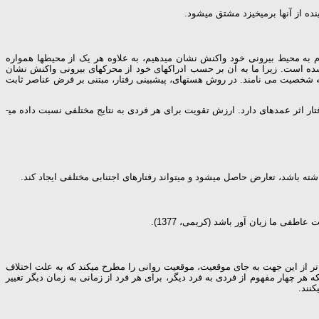
 از آن­ها بر­می­خیزد مشتق می­شود.
م به محیط بیرونی خود واکنش نشان می­دهیم، به علاوه هر یک از محیط­ها همواره
د شده است. زیرا ما به آن بر حسب ادراک­های خود از محرک­های بیرونی واکنش نشان
سته شخصیت می نامند. در روش هسته­ای، پیش­بینی رفتار، مبتنی بر فرض عناصر ثابت
راتر و همکاران تأکید دارد که هر رفتاری در یک موقعیت روانی به وقوع می­پیوندد، موقعیتی که در آن فرد در سه حالت ذهنی بحث شده در آن قرار دارد، موقعیت روی رفتار اثر عمده­ای دارد. ارزش تقویت برای هر فردی به نتایج مختلفی نسبت داده می­
 باشد، تعارض حاصل می­شود و می­تواند رفتارهای اجتنابی مختلفی ایجاد کند.
ی ما زیان ­آور باشد (کریمی، 1377).
اتر از این جهت به جای موقعیت، موقعیت روانی را مطرح می­کند که به علت اختلاف
هر چهار مفهوم از فردی به فرد دیگر، برای هر فرد از زمانی به زمان دیگر تغییر
نند.