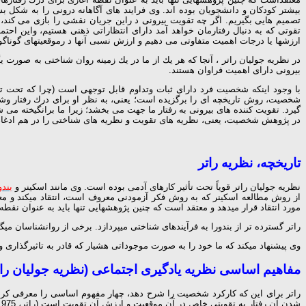
بیشتر كودكان و دانشجویان بوده اند. وی فرایند های آگاهانه درونی را به شكل 
تصمیم هایی بگیریم. اگر چه تقویت بیرونی د راین جریان نقشی را بازی می كند،
تقوتی كه به دنبال رفتارمان خواهد آمد دارای انتظاراتی ذهنی هستیم، واین اح
ارزشها یا درجات اهمیت متفاوتی می دهیم و ارزش نسبی آنها د رموقعیتهای گوناگ
در نظریه جولیان راتر ، آنجا كه هر یك از ما در یك زمینه روان شناختی به صورت
بیرونی دارای اهمیت فراوان هستند.
با وجود اینكه شخصیت فرد دارای ثبات وتداوم قابل توجهی است (چرا كه تحت تا
شخصیت، روش تاریخچه ای را برگزیده است؛ یعنی، به نظر او برای درك رفتار وش
گیرد. تقویت كننده های بیرونی به رفتار ما جهت می بخشد؛ زیرا ما برانگیخته می 
در پژوهش شخصیت، یعنی، نظریه های تقویت و نظریه های شناختی را در هم ادغام كنند.
تاریخچه، نظریه راتر
نظریه جولیان راتر قویاً تحت تأثیر کارهای آدمی بوده است. وی مانند اسکینر و
بندو
از روش مطالعه اسکینر که به روش فکر آزمودنی معروف است، انتقاد می­کند و مع
مورد انتقاد قرار می­دهد و معتقد است که چنین پژوهش­هایی تنها باید به عنوان نقطه آغا
راتر گسترده­ تر از بندورا به فرآیندهای شناختی می­پردازد. برخی از روانشناسان می­گویند که
وی پیشنهاد می­کند که ما خود را به صورت موجوداتی هشیار که قادر به تاثیرگذاری و تجربیا
مفاهیم اساسی نظریه یادگیری اجتماعی (نظریه جولیان رات
راتر برای این که کارکرد شخصیت را شرح دهد، چهار مفهوم اساسی را معرفی کرد.
شدن آن رفتار به تقویتی خاص در آن موقعیت و ارزش آن تقویت است (راتر، 1975،ص 57).