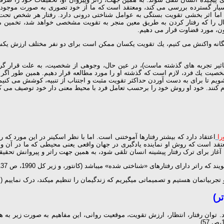
بسیار گسترده بررسی می كند، ومعتقد است كه ما از خود تصوری به صورت موجوداتی 
 اما اثر بخشی تقویت بستگی به عوامل شناختی درونی دارد. رفتار هر شخص تحت تأث
تمال را كه رفتار كردن به طریق معین منجر به تقویت مشخصی خواهد شد، تخمین می
ون، مورد قضاوت قرار می دهیم.
 یگانه واكنش می كنیم، یك تقویت یكسان ممكن است برای دو نفر مختلف ارزش یكسان
ثیر تجربه های گذشته ماست)، در عین حال، وجوهی از شخصیت، به علت قرار گرفت
خصیت یك فرد، لازم است كه گذشته او را مورد مطالعه قرار دهیم. همین طور اگ
شویم تا برای به دست آوردن حداكثر تقویت مثبت و اجتناب از تنبیه، كوشش می كنیم. 
 خود او روش خود را برحسب تعامل فرد با محیط معنی دار خود توصیف می كند. (كریمی 
را
اعتقاد دارد که بیشتر رفتارها آموختنی است. اما با نظر اسکینر در این مورد که
تقد است که روش او نماینده یادگیری در جهان واقعی یعنی محیطی که ما در آن و
ز برای ترک رفتار پیشینه انسان تلقی شود، به همین جهت راتر و پیروانش تحقیقات خود را ص
 راتر دارای رفتارهای «شناختی­ شده» می­باشد (کانتور، و زیر کل 1990، ص 137).
ت­مان هستیم و تصمیماتی می­گیریم که زندگی­مان را تنظیم می­کند، درک ­نماییم (سیدمحمدی، 
ر)
 توان رفتار، انتظار، ارزش تقویت، موقعیت روانی، این مفاهیم به صورت زیر به 