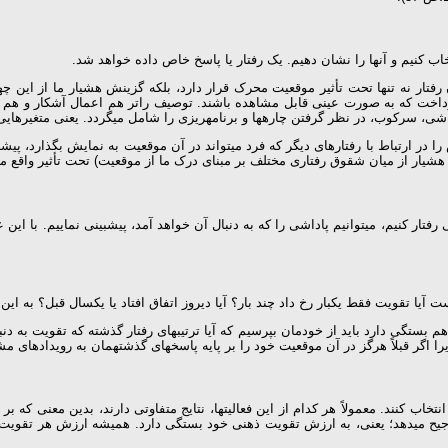
خاب کنیم و آن­ها را نشان دهیم. یک رفتار یا پاسخ خاص داده خواهد شد.
رفتار نه تنها تحت تأثیر موقعیت محرک قرار دارد، بلکه گزینش هشیار ما از این چه
ای پرداخت که به صورت عینی قابل مشاهده باشند. توصیف راتر هم اعمال آشکار و هم ا
سرکوب، در نظر گرفتن چاره­ها و برنامه­ریزی را شامل می­گردد. یعنی متغیرهایی که رفتا
در ارتباط با رفتارهای دیگر که فرد می­تواند در آن موقعیت به نمایش بگذارد، پیش­
شیار از میان شقوق رفتاری مختلف بر مبنای درک ما از موقعیت) تحت تأثیر واقع می­شود 
 تقویت فقط یکبار رخ داد چند بار؟ آیا دیروز اتفاق افتاد یا یکسال قبل؟ به این طر
م بستگی دارد باید از خودمان بپرسیم که آیا ترتیب­های رفتار گذشته که تقویت به دن
را اگر قبلاً هرگز در آن موقعیت خود را بر پایه پاسخ­های گذشته­مان به رویدادهای مشابه
 انتخاب کنند. معمولاً هر کدام از این فعالیت­ها، نتایج متفاوتی دارند، بدین معنی ک
ا را ترجیح می­دهد؛ یعنی، به ارزش تقویت ذهنی خود بستگی دارد. همیشه ارزش هر تقوی