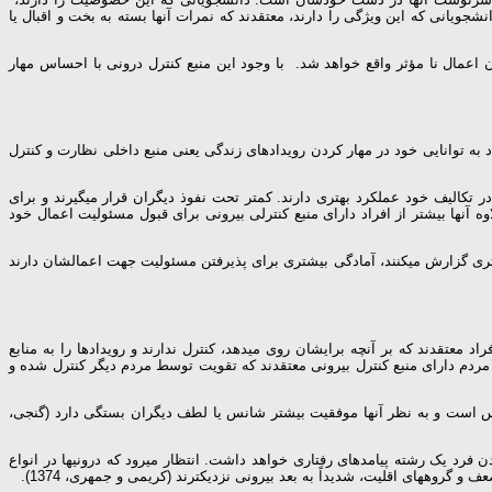
جویانی که این ویژگی را دارند، معتقدند که نمرات آن­ها بسته به بخت و اقبال یا
 اعمال نا مؤثر واقع خواهد شد. با وجود این منبع کنترل درونی با احساس مهار
 به توانایی خود در مهار کردن رویدادهای زندگی یعنی منبع داخلی نظارت و کنترل
در تکالیف خود عملکرد بهتری دارند. کمتر تحت نفوذ دیگران قرار می­گیرند و برای
اوه آن­ها بیشتر از افراد دارای منبع کنترلی بیرونی برای قبول مسئولیت اعمال خود
ی گزارش می­کنند، آمادگی بیشتری برای پذیرفتن مسئولیت جهت اعمالشان دارند
معتقدند که بر آن­چه برایشان روی می­دهد، کنترل ندارند و رویدادها را به منابع
مردم دارای منبع کنترل بیرونی معتقدند که تقویت توسط مردم دیگر کنترل شده و
نس است و به نظر آن­ها موفقیت بیشتر شانس یا لطف دیگران بستگی دارد (گنجی،
 فرد یک رشته پیامدهای رفتاری خواهد داشت. انتظار می­رود که درونی­ها در انواع
 گروه­های اقلیت، شدیداً به بعد بیرونی نزدیک­ترند (کریمی و جمهری، 1374).