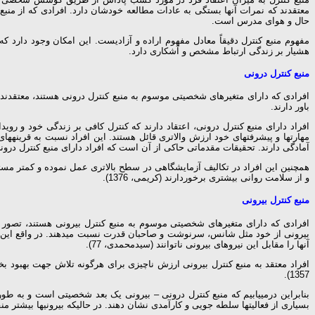
معتقدند که نمرات آن­ها بستگی به عادات مطالعه خودشان دارد. افرادی که از منبع 
حال و هوای مدرس است.
مفهوم منبع کنترل دقیقاً معادل مفهوم اراده و آزادیست. این امکان وجود دارد 
هشیار بر زندگی ارتباط مشخص و آشکاری دارد.
منبع کنترل درونی
افرادی که دارای متغیرهای شخصیتی موسوم به منبع کنترل درونی هستند، معتقدند که
باور دارند.
افراد دارای منبع کنترل درونی، اعتقاد دارند که کنترل کافی بر زندگی خود و روید
مهارت­ها و پیشرفت­های خود ارزش والاتری قائل هستند. این افراد نسبت به قرینه­های
آمادگی دارند. تحقیقات مقدماتی حاکی از آن است که افراد دارای منبع کنترل درونی ا
همچنین این افراد در تکالیف آزمایشگاهی در سطح بالاتری عمل نموده و کمتر مستعد ت
و از سلامت روانی بیشتری برخوردارند (کریمی، 1376).
منبع کنترل بیرونی
افرادی که دارای متغیرهای شخصیتی موسوم به منبع کنترل بیرونی هستند، تصور می­کن
بیرونی از خود مثل شانس، سرنوشت و صاحبان قدرت نسبت می­دهند. در واقع این اف
آن­ها را مقابل این نیروهای بیرونی ناتوانند (سیدمحمدی، 77).
افراد معتقد به منبع کنترل بیرونی ارزش ناچیزی برای هرگونه تلاش جهت بهبود 
1357).
بنابراین درمی­یابیم که منبع کنترل درونی – بیرونی یک بعد شخصیتی است و به طور 
بسیاری از فعالیت­ها سلطه­ جویی و کارآمدی نشان دهند. در حالی­که بیرونی­ها بیشتر م