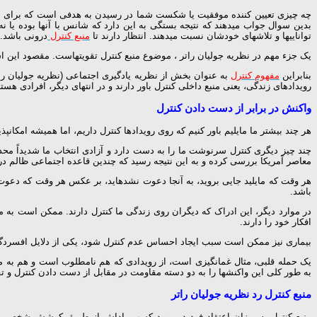
چه چیزی تعیین­ کننده موفقیت یا شکست شما در رسیدن به هدفی است که برای ب
بدین سوال جواب می­دهند که نتیجه بستگی به این دارد که شانس با آن­ها بوده یا ن
توانایی­ها و تلاش­های خودشان نسبت می­دهند. انتظار دارند تا
منبع کنترل
درونی باشد.
یک جزء مهم در نظریه جولیان راتر ، موضوع منبع کنترل تقویت­هاست. مقصود این ا
بنابراین
مفهوم کنترل
به عنوان بخش از نظریه یادگیری اجتماعی (نظریه جولیان راتر
رویدادهای زندگی، یعنی منبع داخلی کنترل باور دارند و در انتهای دیگر، افرادی هس
واکنش در برابر از دست دادن کنترل
هر چند بیشتر ما مایلیم باور کنیم که روی رویدادها کنترل داریم، اما همیشه امکان­پ
چند چیز دیگری کنترل سرنوشت ما را به دست دارد و آزادی انتخاب ما شدیداً مح
معاصر آمریکا بررسی کرده و به این نتیجه رسید که چندین قاعده اجتماعی ظالم در آن
هر وقت که مایلید جایی بروید، به آن­جا دعوت نشده­اید، بر عکس هر وقت که دعوت ش
باشد.
در موارد دیگر، این ادراک که دیگران روی زندگی ما کنترل دارند. ممکن است به م
افکار خود را دارند.
بیماری نیز ممکن است سبب ایجاد احساس عدم کنترل شود، یکی از دلایل افسردگی 
یک حمله قلبی، مثال غم­انگیزی است، از رویدادی که هم نامطلوب است و هم به مر
به طور کلی این واکنش­ها را به دو دسته مقاومت در مقابل از دست دادن کنترل و ت
منبع کنترل رد نظریه جولیان راتر
منبع کنترل به میزان اعتقاد فرد در مورد کسب پاداش از طریق کوشش شخصی اطل