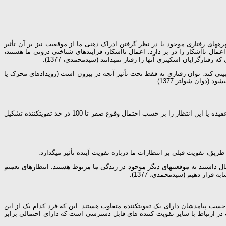
ره­های رفتاری موجود با در نظر گرفتن ادراک ذهنی ما از موقعیت نیز بر آن تأثیر
عمال ناآشکار را در بر دارد. اعمال ناآشکار، فرآیندهای شناختی درونی ما هستند،
رگرایان اسکینری آن­ها را رفتار نمی­دانند (سیدمحمدی، 1377).
بینی کند. توان رفتاری نه فقط تحت تأثیر آن­چه در بیرون است (رویدادهای محرک یا
(دوان شولتز 1377).
انتظار اشاره دارد به عقیده ما درباره این­که اگر در یک موقعیت معین به ویژه خاصی رفتار کنیم، می­توانیم پاداشی را که به دنبال آن خواهد آمد، پیش­بینی نماییم. با این عقیده یا این انتظار را بر حسب احتمال وقوع صفر تا 100 در حد تقویت­کننده تشکیل
یق، تقویت قبلی بر انتظارات ما درباره تقویت آینده تأثیر می­گذارد.
بال داشتند به موقعیت­های دیگر موجود در زندگی ما مربوط هستند. انتظارهای تعمیم
 قرار دهیم (سیدمحمدی، 1377).
ه بر حسب پیامدشان دارای یک تقویت­کننده متفاوت هستند. این که فرد کدام یک از این
ت در ارتباط با سایر تقویت­ کننده­ های قابل دسترسی است که دارای احتمالی برابر