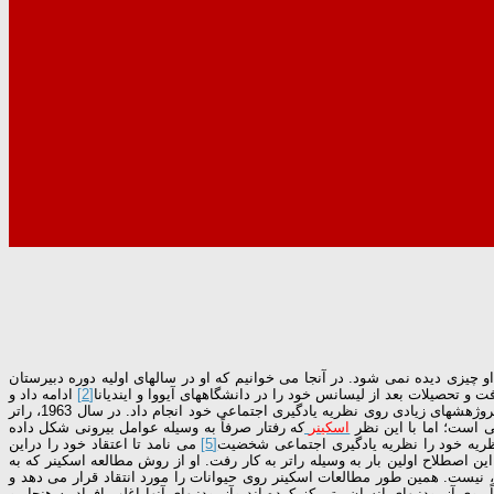
 در یك شرح حال مختصر كه در سال 1982 از وی منتشر شد، درباره كودكی وجوانی او چیزی دیده نمی شود. در آنجا می خوانیم كه او در سالهای اولیه دوره دبیرستان
و تحصیلات بعد از لیسانس خود را در دانشگاههای آیووا و ایندیانا
[2]
ادامه داد و
دكترای خود را در سال 1941 از دانشگاه ایندیانا گرفت. مدتی در دانشگاه ایالتی اوهایو، یعنی جایی كه جورج كلی سرپرست برنامه روانشناسی بالینی بود، كار كرد و پروژهشهای زیادی روی نظریه یادگیری اجتماعی خود انجام داد. در سال 1963، راتر
نی است؛ اما با این نظر
اسكینر
كه رفتار صرفاً به وسیله عوامل بیرونی شكل داده
ر نظریه خود را نظریه یادگیری اجتماعی شخضیت
[5]
می نامد تا اعتقاد خود را دراین
ن اصطلاح اولین بار به وسیله راتر به كار رفت. او از روش مطالعه اسكینر كه به
 نیست. همین طور مطالعات اسكینر روی حیوانات را مورد انتقاد قرار می دهد و
وی آزمودنیهای انسان متمركز كرده اند وآزمودنیهای آنها اغلب افراد به هنجار و