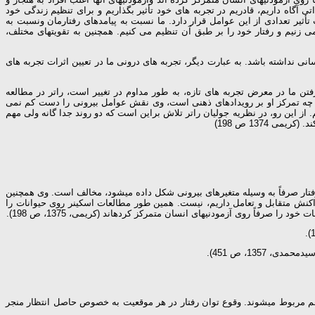
آگاه داریم، قادریم در تجربه های خود تأثیر بگذاریم و برای تنظیم زندگی خود
یر تعدادی از این عوامل قرار دارد. ما نسبت به پیامدهای رفتارمان ونسبت به
 زنیم و رفتار خود را بر طبق آن تنظیم می كنیم. همچنین به تقویتهای مختلف،
ی نداشته باشد. به عبارت دیگر، تجربه های درونی ما در تعیین اثرات تجربه های
ن ما در معرض تجربه های تازه، به طور مداوم در تغییر است، راتر در مطالعه
ر چه تمركز او بر رویدادهای ذهنی است، وی نقش عوامل بیرونی را دست كم نمی
از این رو، در نظریه جولیان راتر تلاش براین است كه دو روند جدا گانه ولی مهم
1374 ص 198)
 رفتار صرفاً به وسیله متغیرهای بیرونی شکل داده می­شود، مخالف است. وی همچنین
اکنش متقابل و تعامل داریم، نیست. همین طور مطالعات اسکینر روی حیوانات را
رفاً روی آزمودنی­های انسان متمرکز کرد­ه­اند (کریمی، 1375، ص 198).
1357، ص 451).
هم مربوط می­شوند. وقوع توان رفتار در هر موقعیت به خصوص حاصل انتظار منجر