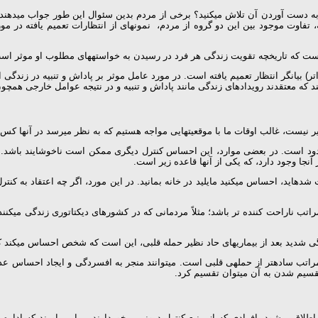
ه دست آوردن آن تلاش می­کنید؟ برخی از مردم بدین سئوال این طور جواب می­دهن
ه، تفاوت موجود بین این دو گروه از مردم، نمونه­ای از انتظارات تعمیم یافته در م
ست که تاریخچه تقویت زندگی هر فرد در رسیدن به خواسته­های مطلوب او موثر است، ی
) بیانگر انتظار تعمیم یافته است. در مورد عامل موثر بر پاداش و تنبیه در زندگی
تند که معتقدند رویدادهای زندگی مانند پاداش و تنبیه و در نتیجه عوامل خارجی همچو
ذیر نیست، غالب اوقات ما با موقعیت­هایی مواجه هستیم که به نظر می­رسد در آن­ها کس 
دود است. در بعضی موارد، این احساس کنترل دیگری ممکن است ناخوشایند باشد. ب
­جا وجود دارد، که یکی از آن­ها قاعده زیر است.
ده­اید، احساس می­کنید مایلید در خانه بمانید. در این مورد، اگر چه اعتقاد به کنت
راتب ناراحت کننده تر باشد؛ مثلاً مردمانی که در کشورهای دیکتاتوری زندگی می­کن
شدید بعد از بیماری­های حاد نظیر حمله قلبی، این است که شخص احساس می­کند ک
اتب ساده­تر از حمله­ی قلبی است. می­توانند منجر به افسردگی و ایجاد احساس عد
قسیم شدن به آن می­توان تقسیم کرد.
اق می­شود. افرادی که از منبع کنترل درونی برخوردارند بر این باورند که ادا