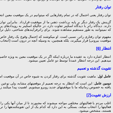
توان رفتار
توان رفتار یعنی احتمال که در تمام رفتارهایی که می­توانیم در یک موقعیت معین انت
گزینش یک رفتار دیگر بر پایه برداشت ذهنی ما از موفقیت قرارداد. بنابراین توان 
دارند. دیدگاه راتر با دیدگاه اسکینر تفاوت دارد، در حالی­که اسکینر به رویداده
که نمی­توانند به طور مستقیم مشاهده شوند. برای راترفرآیندهای شناختی، دلیل تراشی، 
مفهوم توان رفتاری راتر، نسبی است. او می­کوشند که احتمال وقوع یک رفتار خاص را 
موقعیت بیرونی) قرار می­گیرند، بلکه همچنین، به وسیله آن­چه در درون است (انتخاب ه
انتظار
[6]
می­دهیم. این درجه انتظار عمدتاً توسط دو عامل تعیین می­شود.
تقویت گذشته و تعمیم
عامل اول
: ماهیت تقویت گذشته برای رفتار کردن به شیوه خاص در آن موقعیت است آیا
دومین عامل
: این است که انتظار به درجه تعمیم از موقعیت­های مشابه، ولی نوعین ه
یافته به خصوص زمانی­که ما با موفقیت­های جدید روبرو می­شویم. اهمیت پیدا می­کنند زی
ارزش تقویت
[7]
اغلب مردم با فعالیت­های مختلفی مواجه می­شوند که مجبورند تا از میان آن­ها یکی را
فعالیت­ها را انتخاب می­کند، بستگی به این دارد که کدام یک از این تقویت­کننده­ه
هستند، مشخص می­شود.