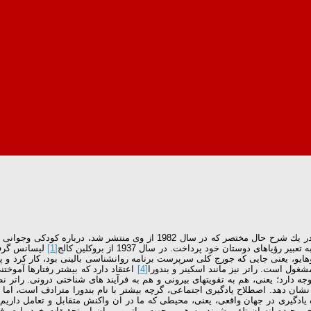
نظریه جولیان راتر : جولیان راتر در سال 1916 در یك خانواده یهودی به دنیا آمد.
یاهای دوستان خود پرداخت. در سال 1937 از بروكلین كالج
[1]
لیسانس گرفت 
غول است. راتر نیز مانند اسكینر و بندورا
[4]
اعتقاد دارد كه بیشتر رفتارها آموخت
توجه دارد؛ یعنی، هم به تقویتهای بیرونی و هم به فرآیند های شناختی درونی. رات
نشان دهد. اصطلاح یادگیری اجتماعی، گرچه بیشتر با نام بندورا مترادف است، اما ای
دگیری در جهان واقعی، یعنی، محیطی كه ما در ان واكنش متقابل و تعامل داریم،
پیچیده انسان تلقی شوند. به همین جهت، راتر وپیروان او، تحقیقات خود را صرفاً ر