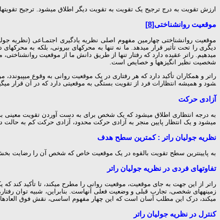
ارزش تقویت به درج ترجیح یک تقویت به تقویت دیگر اطلاق می­شود. ترجیح تقویت­های مخ
موقعیت روان­شناختی
[8]
موقعیت روان­شناختی چهارمین مفهوم اصلی نظریه یادگیری اجتمـاعی (نظریه جولیان
دیگری را تحت تأثیر قرار می­دهد. ما نه تنها به محرک­های بیرونی، بلکه به محرک­
می­دهیم. راتر عقیده دارد که رفتار تنها از طریق دانش ما از موقعیت روان­شناختی
شخصیت نظیر انگیزه­ها و خصایص است.
شود و همیشه انتظارات فرد از تقویت بستگی به موقعیتی دارد که در آن قرار می­گیرد (لا
آزادی حرکت
به درجه انتظاری اطلاق می­شود که یک شخص برای به دست آوردن تقویت معینی به خ
می­شود و یک انتظار پایین منجر به آزادی حرکت محدود، آزادی حرکت کم به حالت دف
نظریه جولیان راتر : کمترین سطح هدف
به پایین­ترین سطح تقویت بالقوه در یک موقعیت خاص که شخص آن را رضایت بخش تلقی 
تفاوت­های فردی در نظریه جولیان راتر
راتر از این جهت به جای موقعیت، موقعیت روانی را مطرح می­کند، تا تأکید کند که
زمینه­های شخصی، تجارب قبلی و وضعیت فعلی آن­هاست. بنابراین، شبیه توان رفتار،
می­کند، درک این مطلب آسان است که این چهار مفهوم اساسی، نقش فوق العاده­ای 
کنترل در نظریه جولیان راتر