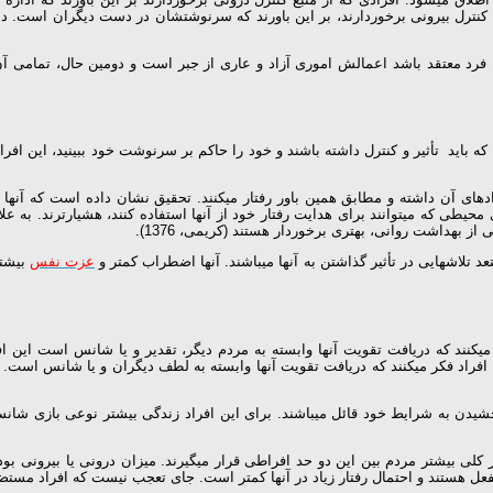
کنترل بیرونی برخوردارند، بر این باورند که سرنوشت­شان در دست دیگران است. دانش
که فرد معتقد باشد اعمالش اموری آزاد و عاری از جبر است و دومین حال، تمامی آن
 باید تأثیر و کنترل داشته باشند و خود را حاکم بر سرنوشت خود ببینید، این افراد
ادهای آن داشته و مطابق همین باور رفتار می­کنند. تحقیق نشان داده است که آن­ها 
 محیطی که می­توانند برای هدایت رفتار خود از آن­ها استفاده کنند، هشیارترند. به عل
ز بهداشت روانی، بهتری برخوردار هستند (کریمی، 1376).
لاش­هایی در تأثیر گذاشتن به آن­ها می­باشند. آن­ها اضطراب کمتر و
عزت نفس
بیشتر
ند که دریافت تقویت آن­ها وابسته به مردم دیگر، تقدیر و یا شانس است این افراد 
راد فکر می­کنند که دریافت تقویت آن­ها وابسته به لطف دیگران و یا شانس است. 
بخشیدن به شرایط خود قائل می­باشند. برای این افراد زندگی بیشتر نوعی بازی شا
کلی بیشتر مردم بین این دو حد افراطی قرار می­گیرند. میزان درونی یا بیرونی بودن
نفعل هستند و احتمال رفتار زیاد در آن­ها کمتر است. جای تعجب نیست که افراد مستضعف و