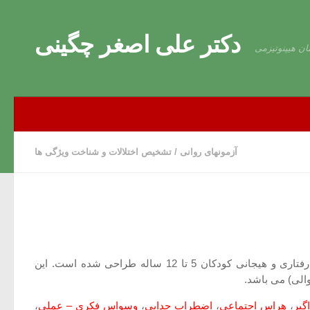
Skip to content
دکتر علی اصغر چگینی
ان هیپنوتیزمی
آزمونهای روانی
/
تشخیص اختلالات و شناخت ویژگی ها
پرسشنامه علایم مرضی کودکان توسط اسپیرافکین و گادو در سال 1994 و براساس DSM- IV به منظور تشخیص و غربال اختلال های رفتاری و هیجانی کودکان 5 تا 12 ساله طراحی شده است. این
گیر
،
هراس اجتماعی
،
اضطراب جدایی
،
وسواس فکری – عملی
،