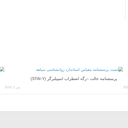
پرسشنامه حالت –رگه اضطراب اسپیلبرگر (STAI-Y)
می 2, 2018