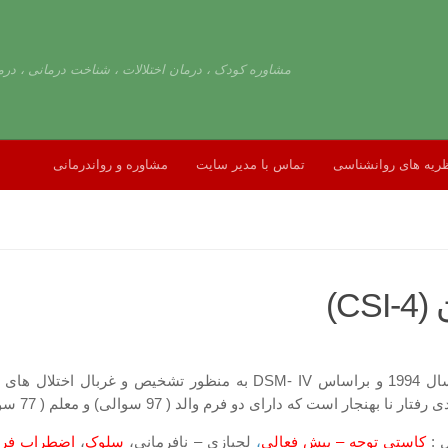
مشاوره کودک ، درمان اختلالات ، شناخت درمانی ، درم
ریه های روانشناسی
تماس با مدیر سایت
مشاوره و رواندرمانی
C)
ه دارای دو فرم والد ( 97 سوالی) و معلم ( 77 سوالی) می باشد.
ل :
کاستی توجه – بیش فعالی
،
لجبازی – نافرمانی،
سلوک
،
اضطراب فرا