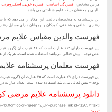
هراس مشخص،
افسردگی اساسی
،
افسرده خویی
،
اسکیزوفرنی
،
بالینی و محققان حیطه علوم شناختی می باشد.
این پرسشنامه به متخصصان بالینی این امکان را می دهد که با 
رفتاری – خلقی و شناختی، کودکان و نوجوانان دارای مسایل رفتار
فهرست والدین مقیاس علایم مر
نقص توجه – بیش فعالی می‌باشد استفاده شده است. هر یک از عبارات این فهرست در یک مقیاس ۴ درجه‌ای که
فهرست معلمان پرسشنامه علایم
توجه – بیش فعالی می‌باشد استفاده شده است. تعداد عبارات در گروه A هم در فهرست والدین و هم در فهرست معلم ۱۸ گویه می‌باشد که شبیه 
دانلود پرسشنامه علایم مرضی کو
[purchase_link id=”12057″ text=”خرید” style=”button” color=”green”]
توجه: