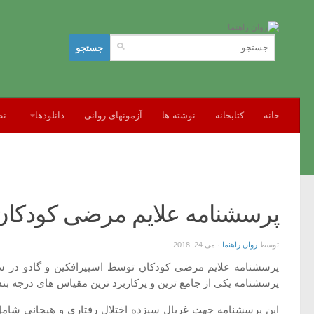
جستجو
برای:
خانه
کتابخانه
نوشته ها
آزمونهای روانی
دانلودها
نظ
پرسشنامه علایم مرضی کودکان (SI-4
توسط
روان راهنما
·
می 24, 2018
پرسشنامه یکی از جامع ترین و پرکاربرد ترین مقیاس های درجه بندی رفتار نا بهنجار است ک
این پرسشنامه جهت غربال سیزده اختلال رفتاری و هیجانی شام